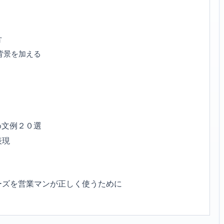
方
背景を加える
め文例２０選
表現
ーズを営業マンが正しく使うために