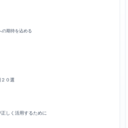
への期待を込める
例２０選
が正しく活用するために