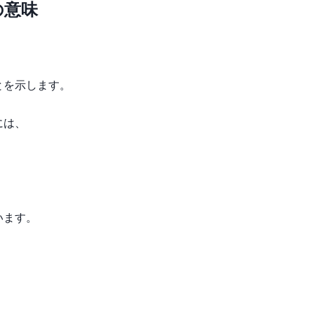
の意味
とを示します。
には、
います。
、