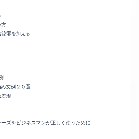
味
い方
は謝罪を加える
例
勧め文例２０選
語表現
レーズをビジネスマンが正しく使うために