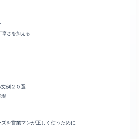
方
丁寧さを加える
め文例２０選
表現
ーズを営業マンが正しく使うために