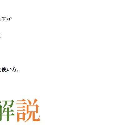
ですが
て
と使い方、