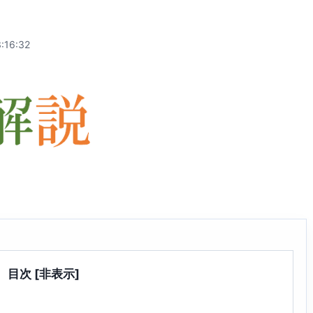
:16:32
目次
[非表示]