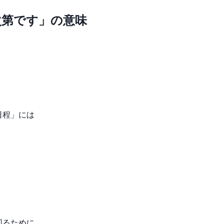
次第です」の意味
日程」には
。
。
図るために、