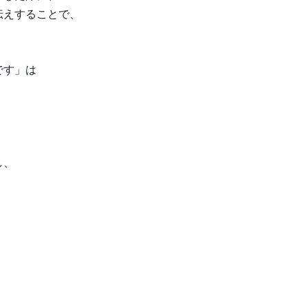
伝えすることで、
です」は
し、