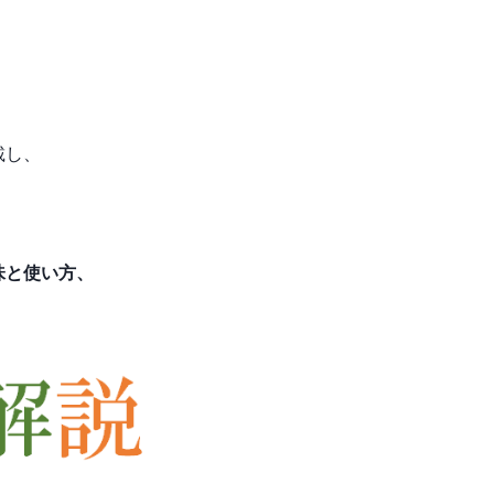
載し、
味と使い方、