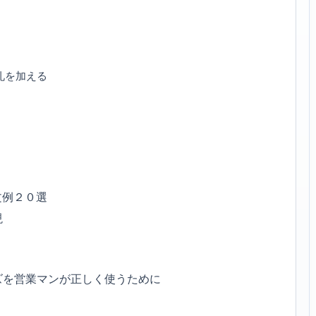
礼を加える
文例２０選
現
ズを営業マンが正しく使うために