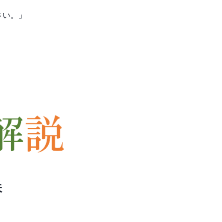
さい。」
味