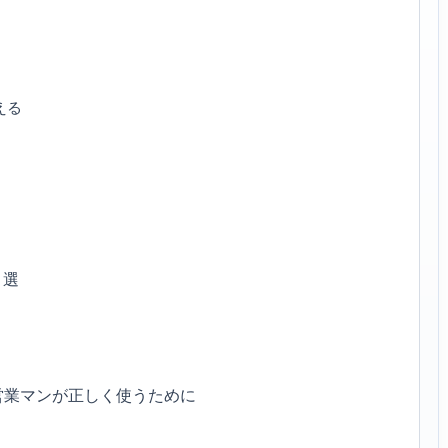
える
０選
営業マンが正しく使うために