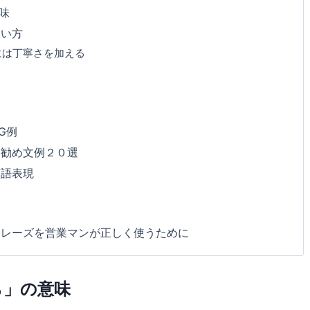
味
使い方
には丁寧さを加える
G例
お勧め文例２０選
類語表現
フレーズを営業マンが正しく使うために
ら」の意味