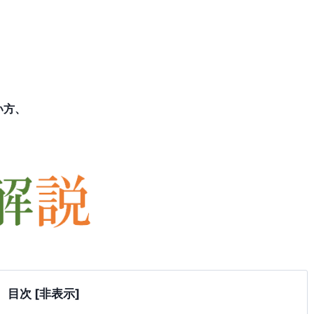
い方、
目次
[非表示]