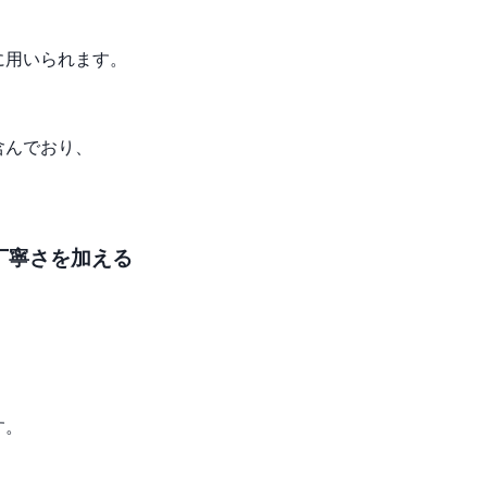
に用いられます。
、
含んでおり、
丁寧さを加える
、
す。