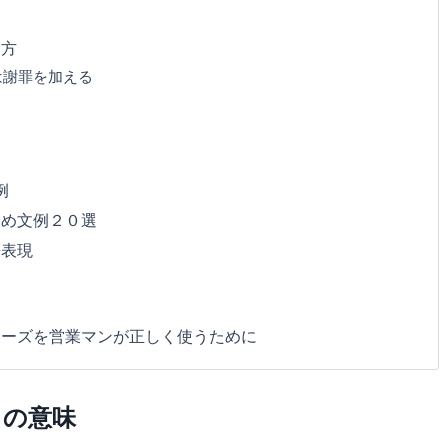
い方
は謝罪を加える
例
勧め文例２０選
語表現
レーズを営業マンが正しく使うために
」の意味