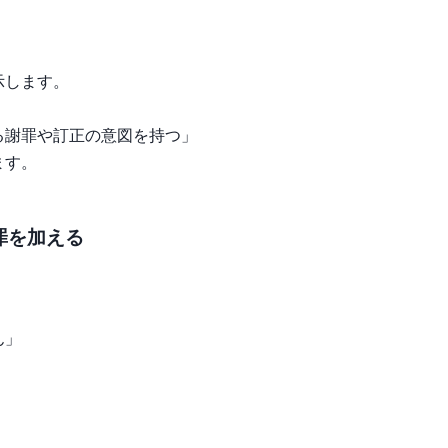
、
示します。
る謝罪や訂正の意図を持つ」
ます。
罪を加える
ん」