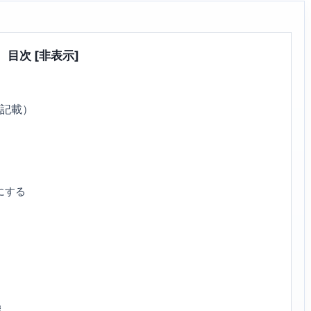
目次
[非表示]
3記載）
にする
選