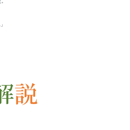
た。
…」