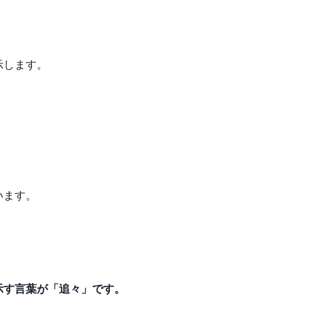
示します。
います。
示す言葉が「追々」です。