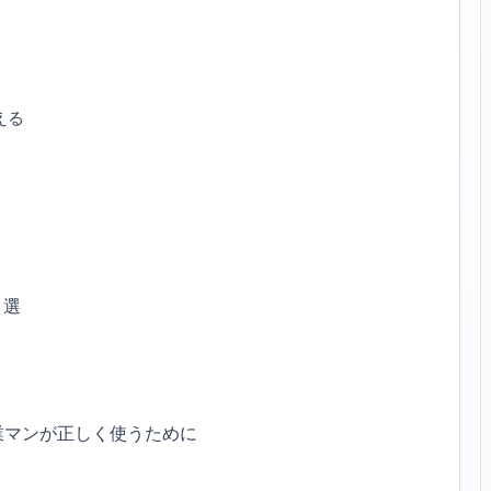
える
０選
業マンが正しく使うために