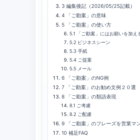
3
編集後記（2026/05/25記載）
4
「ご勘案」の意味
5
「ご勘案」の使い方
5.1
「ご勘案」にはお願いを加え
5.2
ビジネスシーン
5.3
手紙
5.4
ご提案
5.5
メール
6
「ご勘案」のNG例
7
「ご勘案」のお勧め文例２０選
8
「ご勘案」の類語表現
8.1
ご考慮
8.2
ご配慮
9
「ご勘案」のフレーズを営業マ
10
補足FAQ