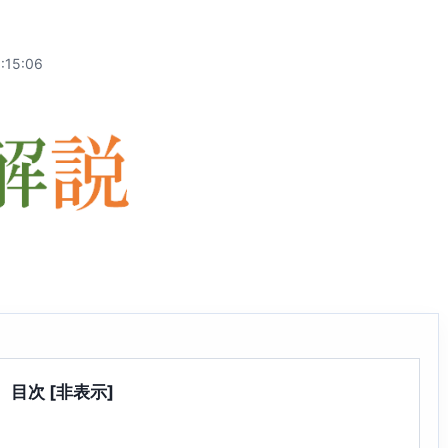
:15:06
目次
[非表示]