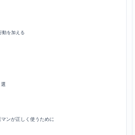
行動を加える
０選
業マンが正しく使うために