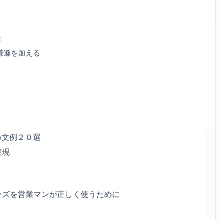
方
謙遜を加える
め文例２０選
表現
ーズを営業マンが正しく使うために