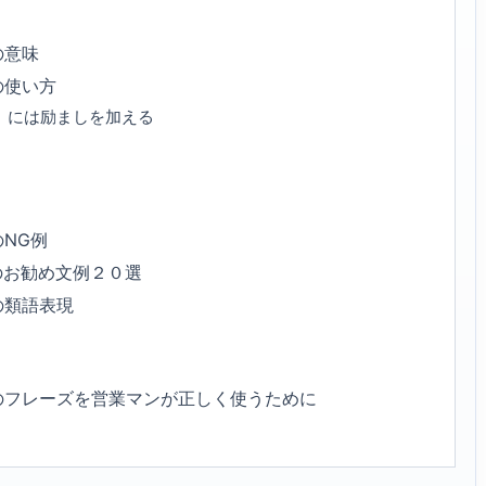
の意味
の使い方
」には励ましを加える
NG例
のお勧め文例２０選
の類語表現
のフレーズを営業マンが正しく使うために