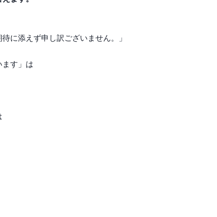
期待に添えず申し訳ございません。」
います」は
は