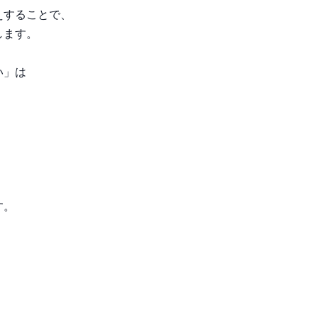
えすることで、
します。
い」は
、
す。