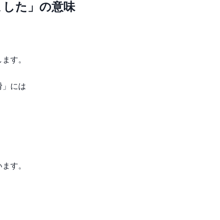
ました」の意味
します。
滑」には
います。