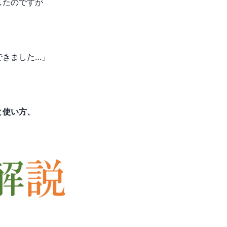
したのですが
できました…」
と使い方、