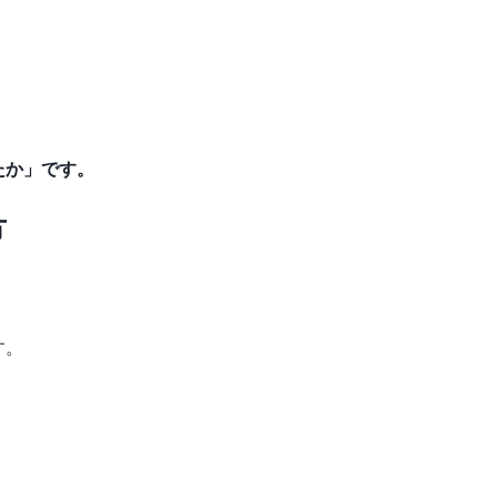
たか」です。
方
す。