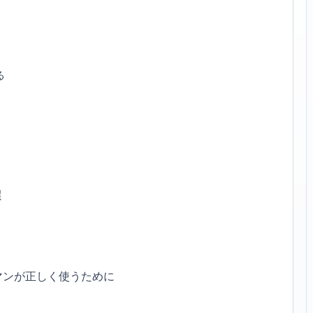
る
選
マンが正しく使うために