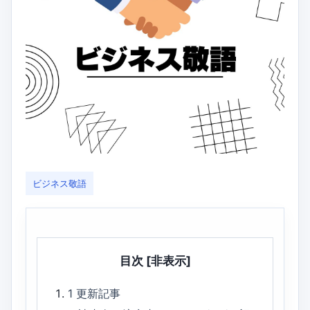
ビジネス敬語
目次
[非表示]
1
更新記事