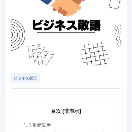
ビジネス敬語
目次
[非表示]
1
更新記事